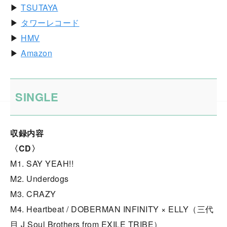
▶︎
TSUTAYA
▶︎
タワーレコード
▶︎
HMV
▶︎
Amazon
SINGLE
収録内容
〈CD〉
M1. SAY YEAH!!
M2. Underdogs
M3. CRAZY
M4. Heartbeat / DOBERMAN INFINITY × ELLY（三代
目 J Soul Brothers from EXILE TRIBE）