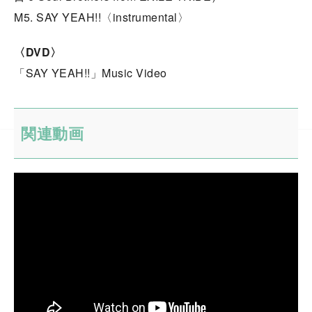
M5. SAY YEAH!!〈instrumental〉
〈DVD〉
「SAY YEAH!!」Music Video
関連動画