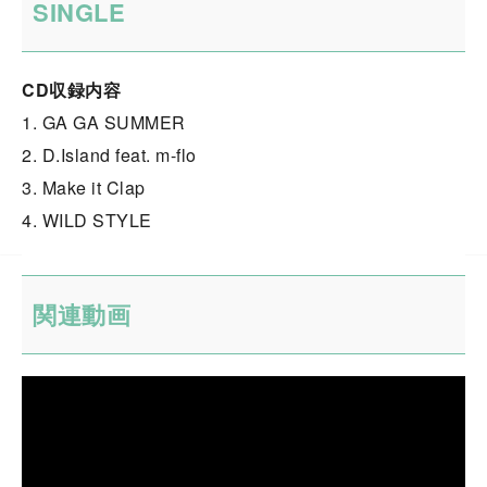
SINGLE
CD収録内容
1. GA GA SUMMER
2. D.Island feat. m-flo
3. Make it Clap
4. WILD STYLE
関連動画