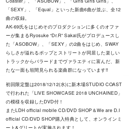
Coaster」、「ASOBOW」、「Girls Girls Girls」、
「SEXY」、「Equal」といった新曲6曲が並ぶ、全12
曲の収録。
AK-69氏をはじめそのプロダクションに多くのオファ
ーが集まるRyosuke “Dr.R” Sakai氏がプロデュースし
た「ASOBOW」、「SEXY」の2曲をはじめ、SWAY
らしさが溢れるポップとストリートが同居した楽しい
トラックからバラードまでヴァラエティに富んだ、新
たな一面も垣間見られる楽曲群になっています!!
初回限定盤は2018/12/12(水)に新木場STUDIO COAST
で行われた「LIVE SHOWCASE 2018 UNCHAINED」
の模様を収録したDVD付！
またLDH official mobile CD/DVD SHOP＆We are D.I
official CD/DVD SHOP購入特典として、オンラインミ
ート&グリートが実施されます！