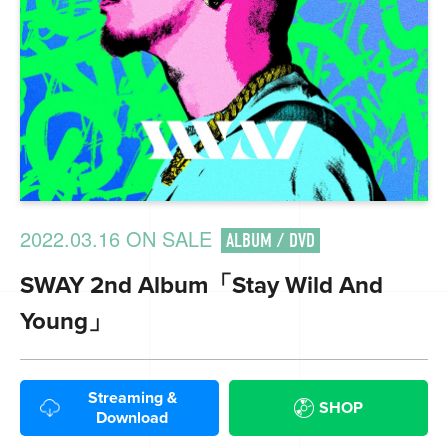
2022.03.16 ON SALE
ALBUM / DVD
SWAY 2nd Album「Stay Wild And
Young」
Streaming &
SHOP
Download