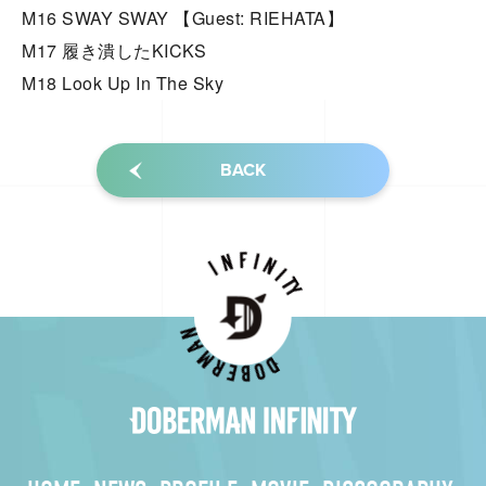
M16 SWAY SWAY 【Guest: RIEHATA】
M17 履き潰したKICKS
M18 Look Up In The Sky
BACK