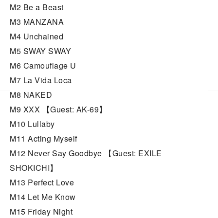
M2 Be a Beast
M3 MANZANA
M4 Unchained
M5 SWAY SWAY
M6 Camouflage U
M7 La Vida Loca
M8 NAKED
M9 XXX 【Guest: AK-69】
M10 Lullaby
M11 Acting Myself
M12 Never Say Goodbye 【Guest: EXILE
SHOKICHI】
M13 Perfect Love
M14 Let Me Know
M15 Friday Night