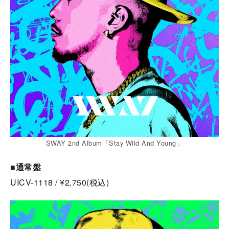
SWAY 2nd Album「Stay Wild And Young」
■通常盤
UICV-1118 / ¥2,750(税込)