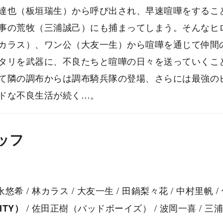
達也（板垣瑞⽣）から呼び出され、早速喧嘩をするこ
事の荒牧（三浦誠己）にも捕まってしまう。そんなヒ
カラス）、ワン公（大友⼀⽣）から喧嘩を通じて仲間
タリを武器に、不良たちと喧嘩の日々を送っていくこ
て隣の調布からは調布騎兵隊の登場、さらには最強の
ドな不良⽣活が続く…。
ッフ
永悠希 / 林カラス / 大友⼀⽣ / ⽥鍋梨々花 / 中村⾥帆 /
/ 佐⽥正樹（バッドボーイズ） / 波岡⼀喜 / 三浦
NITY）