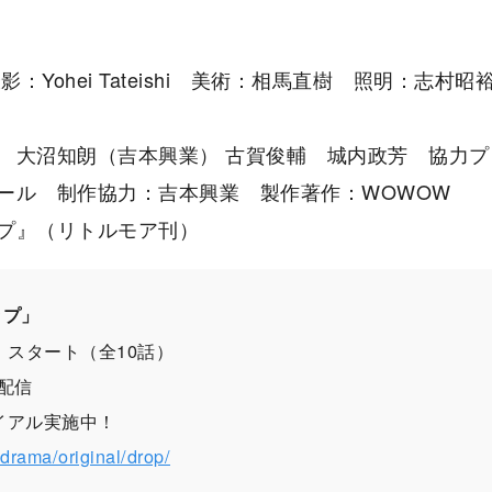
撮影：Yohei Tateishi 美術：相⾺直樹 照明：
 大沼知朗（吉本興業） 古賀俊輔 城内政芳 協⼒
ール 制作協⼒：吉本興業 製作著作：WOWOW
プ』（リトルモア刊）
ップ」
）スタート（全10話）
・配信
ライアル実施中！
drama/original/drop/