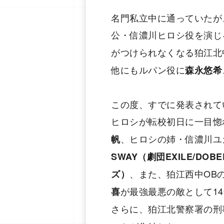
名⾨私⽴中に通っていたが
公・信濃川ヒロシ役を演じ
がつけられなくなる狛江北中
他にもルパン役に
森永悠希
この度、すでに発表されて
ヒロシが転校初日に⼀目惚
、ヒロシの姉・信濃川ユ
帆
SWAY（劇団EXILE/DOBER
、また、狛江⻄中OB
ズ）
が最強最悪の敵として1
喜
さらに、狛江北警察署の刑