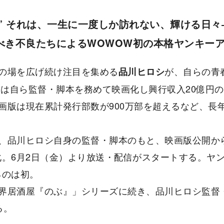
春” それは、⼀⽣に⼀度しか訪れない、輝ける日々
べき不良たちによるWOWOW初の本格ヤンキー
の場を広げ続け注目を集める
が、⾃らの⻘
品川ヒロシ
年には⾃ら監督・脚本を務めて映画化し興⾏収⼊20億円
画版は現在累計発⾏部数が900万部を超えるなど、⻑
、品川ヒロシ⾃身の監督・脚本のもと、映画版公開から
化。6月2日（⾦）より放送・配信がスタートする。ヤ
るのは初。
界居酒屋『のぶ』」シリーズに続き、品川ヒロシ監督
る。