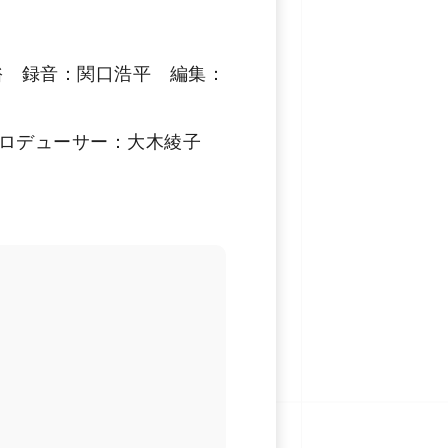
志村昭裕 録⾳：関口浩平 編集：
プロデューサー：大木綾⼦