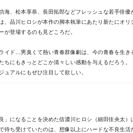
功海、松本享恭、⻑⽥拓郎などフレッシュな若⼿俳優
は、品川ヒロシが本作の脚本執筆にあたり新たにオリ
ーが登場するのも⾒どころだ。
ライド…男臭くて熱い⻘春群像劇は、今の⻘春を⽣き
たちにもきっとどこか清々しい感動を与えるだろう。
ジュアルにもぜひ注目して欲しい。
良」になることを決めた信濃川ヒロシ（細⽥佳央太）
で待ち受けていたのは、想像以上にハードな不良⽣活