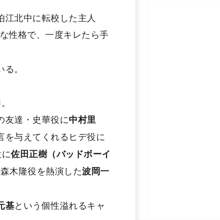
狛江北中に転校した主⼈
な性格で、⼀度キレたら⼿
いる。
禁。
の友達・史華役に
中村⾥
言を与えてくれるヒデ役に
役に
佐⽥正樹（バッドボーイ
・森木隆役を熱演した
波岡⼀
という個性溢れるキャ
元基