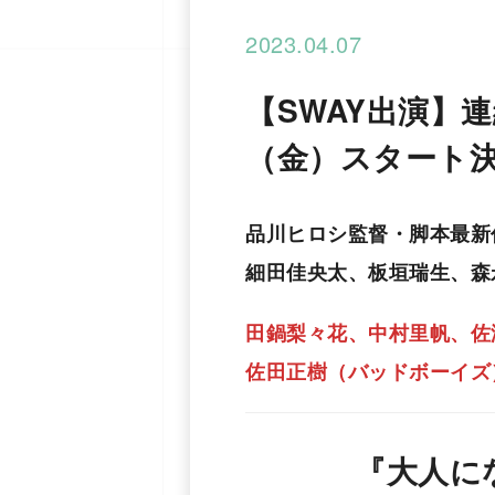
2023.04.07
【SWAY出演】
（⾦）スタート
品川ヒロシ監督・脚本最新
細⽥佳央太、板垣瑞⽣、森
⽥鍋梨々花、中村⾥帆、佐津川愛
佐⽥正樹（バッドボーイズ
『⼤人に