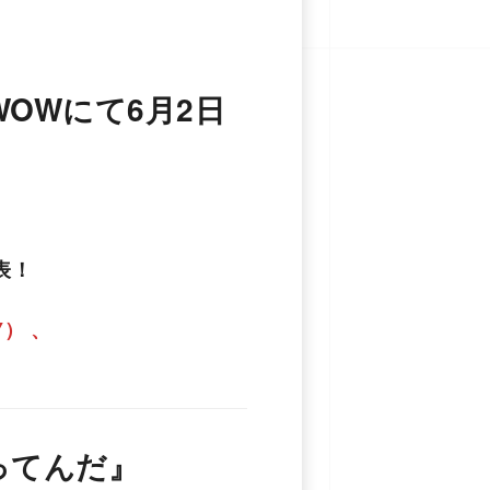
OWにて6月2日
表！
Y） 、
ってんだ』