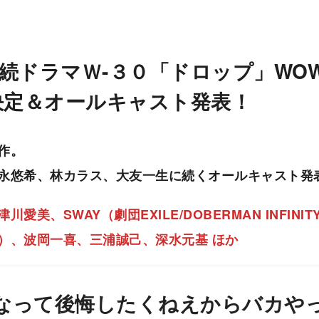
連続ドラマＷ-３０「ドロップ」WOW
決定＆オールキャスト発表！
作。
永悠希、林カラス、⼤友⼀⽣に続くオールキャスト発
美、SWAY（劇団EXILE/DOBERMAN INFINIT
）、波岡⼀喜、三浦誠己、深水元基 ほか
なって後悔したくねえからバカや