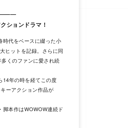
―――
アクションドラマ！
春時代をベースに綴った⼩
の大ヒットを記録。さらに同
年多くのファンに愛され続
14年の時を経てこの度
ンキーアクション作品が
・脚本作はWOWOW連続ド