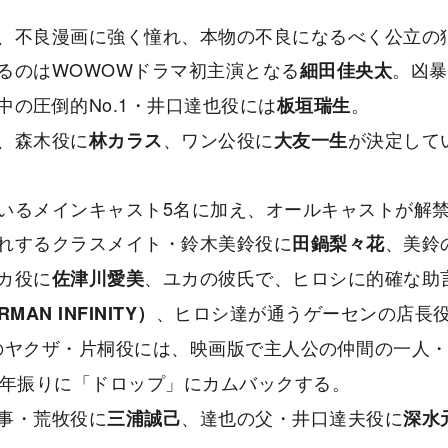
、不良漫画に強く憧れ、本物の不良になるべく公⽴の
るのはWOWOWドラマ初主演となる
。凶暴
細⽥佳央太
の圧倒的No.1・井口達也役には
。
板垣瑞⽣
、森木役に
、ワン公役に
が決定して
林カラス
⼤友⼀⽣
いるメインキャスト5名に加え、オールキャストが解
れするクラスメイト・鈴木美鈴役に
、美鈴
⽥鍋梨々花
カ役に
、ユカの彼氏で、ヒロシに的確な助
佐津川愛美
、ヒロシ達が通うゲーセンの店⻑
MAN INFINITY）
のヤクザ・片桐役には、映画版で主⼈公の仲間の⼀⼈
4年振りに「ドロップ」にカムバックする。
事・荒牧役に
、達也の父・井口達夫役に
三浦誠己
深水