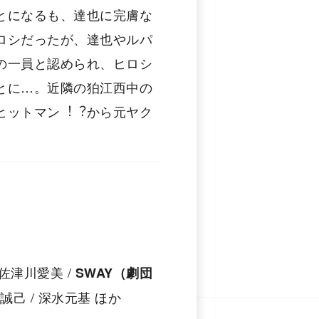
とになるも、達也に完膚な
ロシだったが、達也やルパ
の⼀員と認められ、ヒロシ
とに…。近隣の狛江⻄中の
ヒットマン︕︖から元ヤク
 佐津川愛美 /
SWAY（劇団
誠己 / 深水元基 ほか