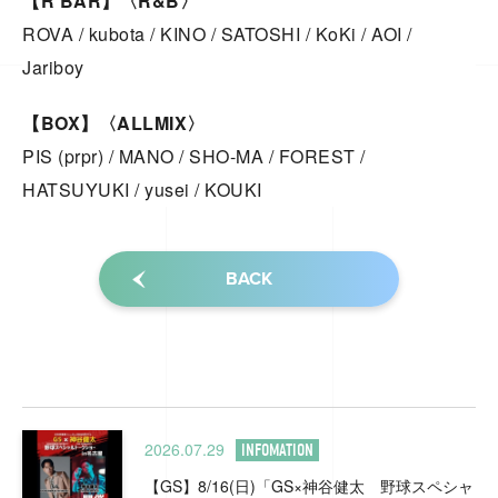
【R BAR】〈R&B〉
ROVA / kubota / KINO / SATOSHI / KoKi / AOI /
Jariboy
【BOX】〈ALLMIX〉
PIS (prpr) / MANO / SHO-MA / FOREST /
HATSUYUKI / yusei / KOUKI
BACK
2026.07.29
INFOMATION
【GS】8/16(日)「GS×神谷健太 野球スペシャ