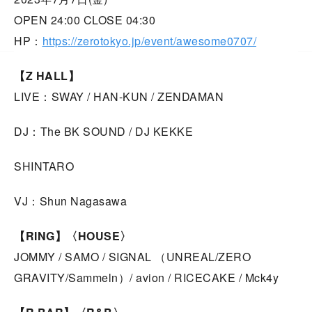
OPEN 24:00 CLOSE 04:30
HP：
https://zerotokyo.jp/event/awesome0707/
【Z HALL】
LIVE：SWAY / HAN-KUN / ZENDAMAN
DJ：The BK SOUND / DJ KEKKE
SHINTARO
VJ：Shun Nagasawa
【RING】〈HOUSE〉
JOMMY / SAMO / SIGNAL （UNREAL/ZERO
GRAVITY/Sammeln）/ avion / RICECAKE / Mck4y