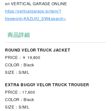
on VERTICAL GARAGE ONLINE
https://verticalgarage.jp/item/?
freeword=KAZUKI_SW&search=
商品詳細
ROUND VELOR TRUCK JACKET
PRICE：￥ 19,800
COLOR：Black
SIZE：S/M/L
EXTRA BUGGY VELOR TRUCK TROUSER
PRICE：17,600
COLOR：Black
SIZE：S/M/L