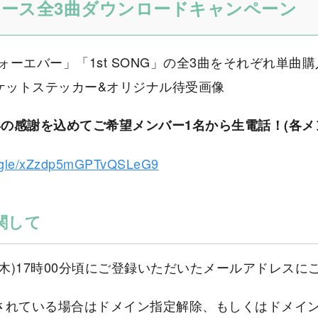
リース全3曲ダウンロードキャンペーン
ーエバー」「1st SONG」の全3曲をそれぞれ単曲
ジャケットステッカー&オリジナル待受画像
年の感謝を込めてご希望メンバー1名から生電話！(各メ
ms.gle/xZzdp5mGPTvQSLeG9
関して
(木)17時00分頃にご登録いただいたメールアドレス
ている場合はドメイン指定解除、もしくはドメイン指定に「@