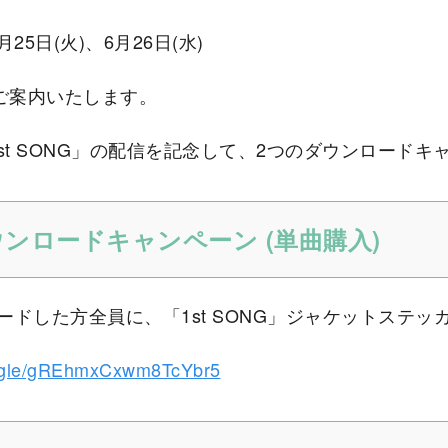
25日(火)、6月26日(水)
てご案内いたします。
TY「1st SONG」の配信を記念して、2つのダウンロー
ダウンロードキャンペーン (単曲購入)
ドした方全員に、「1st SONG」ジャケットステッ
ms.gle/gREhmxCxwm8TcYbr5