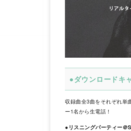
●ダウンロードキ
収録曲全3曲をそれぞれ単
ー1名から生電話！
●リスニングパーティー＠Sta