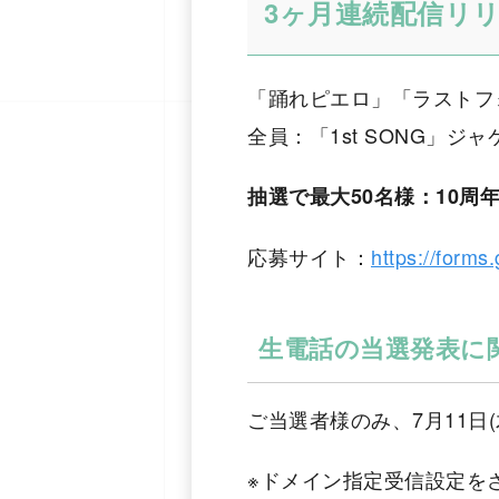
3ヶ月連続配信リ
「踊れピエロ」「ラストフォ
全員：「1st SONG」
抽選で最大50名様：10周
応募サイト：
https://for
生電話の当選発表に
ご当選者様のみ、7月11日
※ドメイン指定受信設定をされ