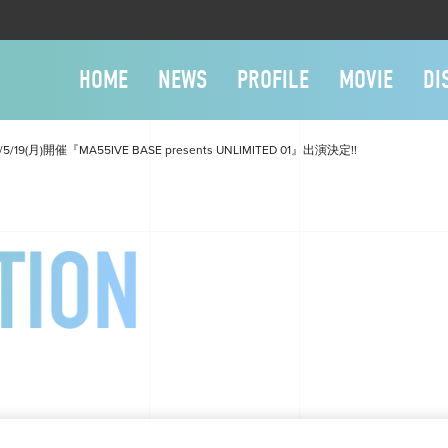
HOME
NEWS
PROFILE
MOVIE
DI
5/19(月)開催『MA55IVE BASE presents UNLIMITED 01』出演決定!!