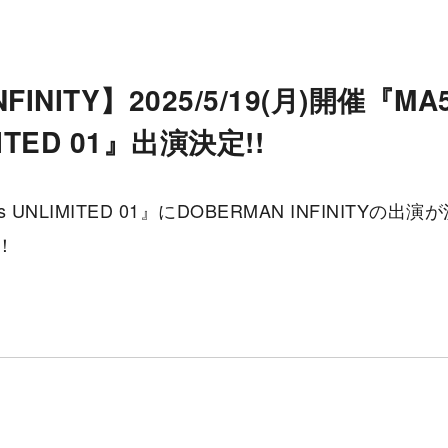
FINITY】2025/5/19(月)開催『MA5
IMITED 01』出演決定!!
ents UNLIMITED 01』にDOBERMAN INFINITY
！