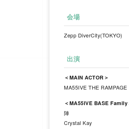
会場
Zepp DiverCity(TOKYO)
出演
＜MAIN ACTOR＞
MA55IVE THE RAMPAGE
＜MA55IVE BASE Famil
陣
Crystal Kay